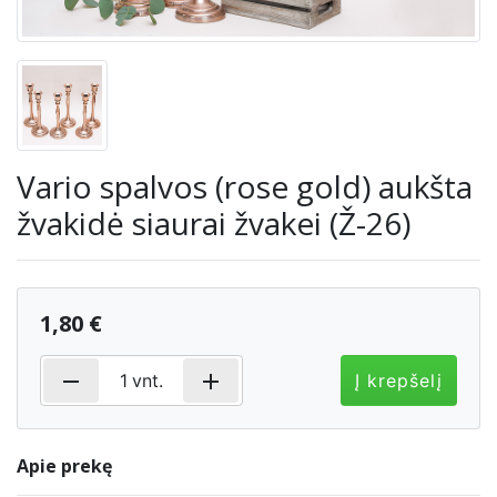
Vario spalvos (rose gold) aukšta
žvakidė siaurai žvakei (Ž-26)
1,80 €
remove
add
1
vnt.
Į krepšelį
Apie prekę