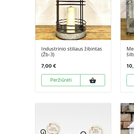
Industrinio stiliaus žibintas
Met
(Žb-3)
šil
7,00 €
10
shopping_basket
Peržiūrėti