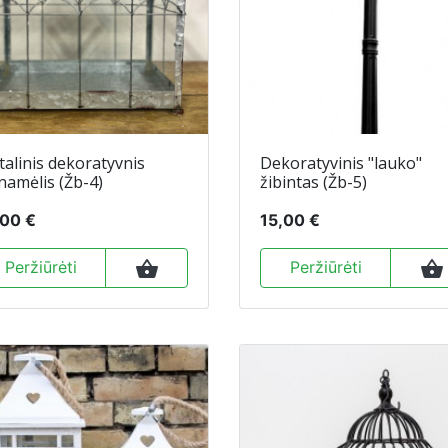
alinis dekoratyvnis
Dekoratyvinis "lauko"
tnamėlis (Žb-4)
žibintas (Žb-5)
,00 €
15,00 €
shopping_basket
shopping_basket
Peržiūrėti
Peržiūrėti