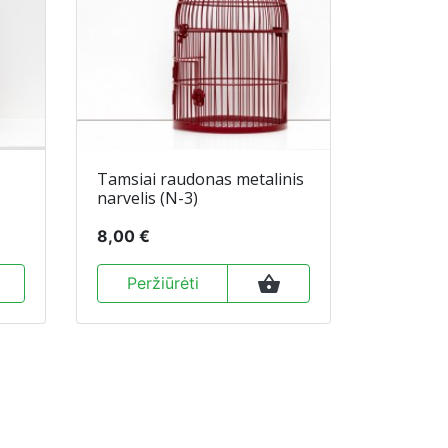
Tamsiai raudonas metalinis
narvelis (N-3)
8,00 €
shopping_basket
Peržiūrėti