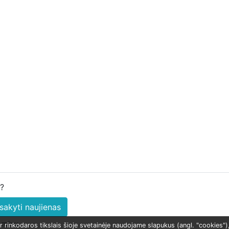
u?
sakyti naujienas
š mūsų
r rinkodaros tikslais šioje svetainėje naudojame slapukus (angl. "cookies"