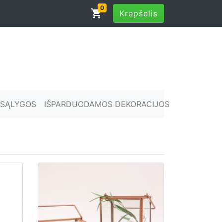
0
shopping_cart
Krepšelis
SĄLYGOS
IŠPARDUODAMOS DEKORACIJOS