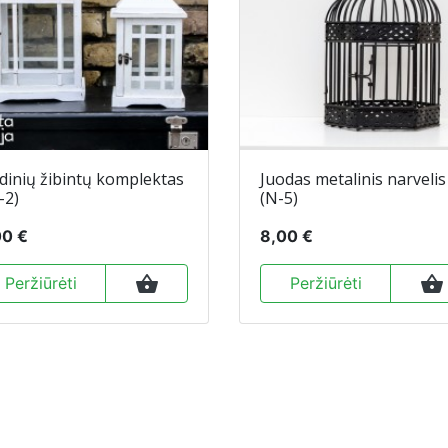
inių žibintų komplektas
Juodas metalinis narvelis
-2)
(N-5)
00 €
8,00 €
shopping_basket
shopping_basket
Peržiūrėti
Peržiūrėti