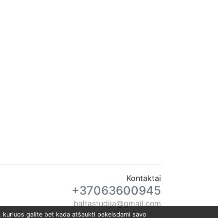
Kontaktai
+37063600945
baltastudija@gmail.com
), kuriuos galite bet kada atšaukti pakeisdami savo