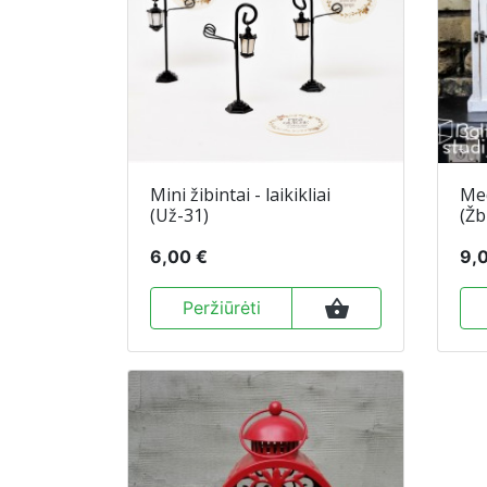
Mini žibintai - laikikliai
Med
(Už-31)
(Žb
6,00 €
9,
shopping_basket
Peržiūrėti