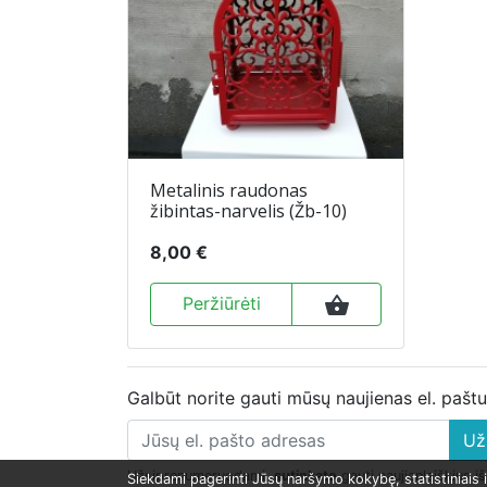
Metalinis raudonas
žibintas-narvelis (Žb-10)
8,00 €
shopping_basket
Peržiūrėti
Galbūt norite gauti mūsų naujienas el. pašt
Už
Užsiprenumeruodami,
sutinkate
gauti naujienlaiškius i
Siekdami pagerinti Jūsų naršymo kokybę, statistiniais i