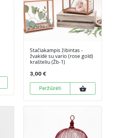
Stačiakampis žibintas -
žvakidė su vario (rose gold)
krašteliu (Žb-1)
3,00 €
shopping_basket
Peržiūrėti